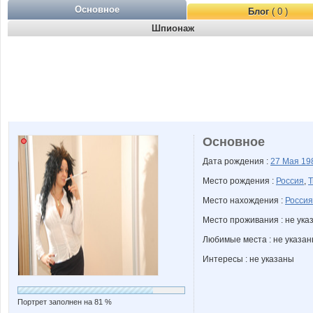
Основное
Блог
( 0 )
Шпионаж
Основное
Дата рождения :
27 Мая
19
Место рождения :
Россия
,
Т
Место нахождения :
Россия
Место проживания : не ука
Любимые места : не указа
Интересы : не указаны
Портрет заполнен на 81 %