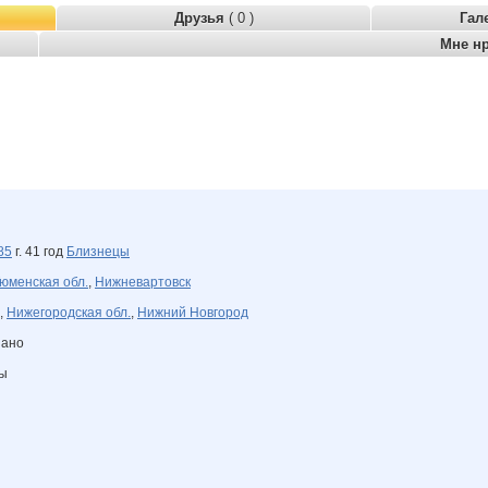
Друзья
( 0 )
Гал
Мне н
85
г. 41 год
Близнецы
юменская обл.
,
Нижневартовск
,
Нижегородская обл.
,
Нижний Новгород
зано
ны