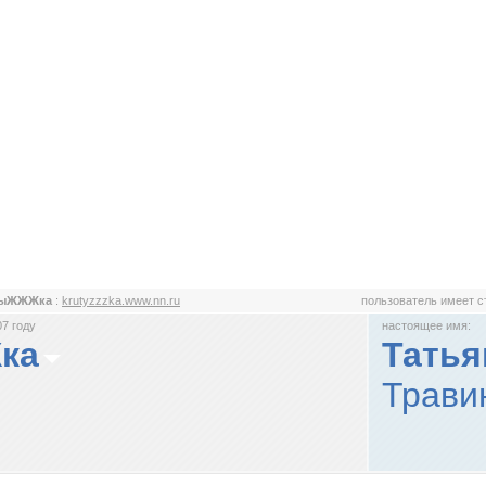
тыЖЖЖка
:
krutyzzzka.www.nn.ru
пользователь имеет 
7 году
настоящее имя:
ка
Татья
Трави