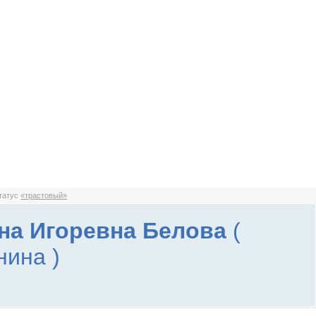
статус
«трастовый»
на Игоревна Белова
(
нина )