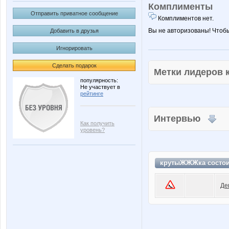
Комплименты
Отправить приватное сообщение
Комплиментов нет.
Вы не авторизованы! Чтоб
Добавить в друзья
Игнорировать
Сделать подарок
Метки лидеров
популярность:
Не участвует в
рейтинге
Интервью
Как получить
уровень?
крутыЖЖЖка состо
Де